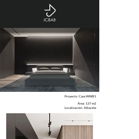
Proyecto: Casa WWB1
Área: 137 m2
Localización: Albacete